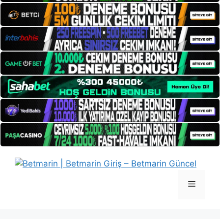
İçeriğe
atla
Menü