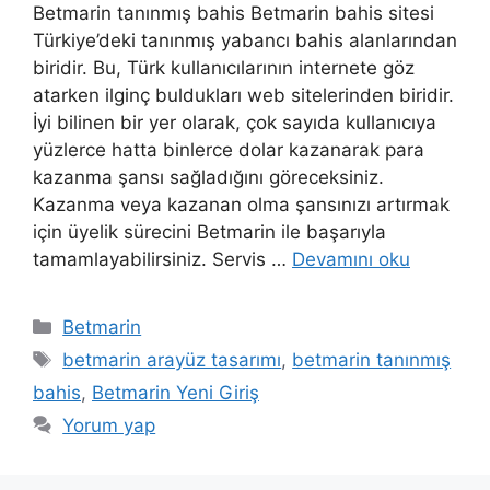
Betmarin tanınmış bahis Betmarin bahis sitesi
Türkiye’deki tanınmış yabancı bahis alanlarından
biridir. Bu, Türk kullanıcılarının internete göz
atarken ilginç buldukları web sitelerinden biridir.
İyi bilinen bir yer olarak, çok sayıda kullanıcıya
yüzlerce hatta binlerce dolar kazanarak para
kazanma şansı sağladığını göreceksiniz.
Kazanma veya kazanan olma şansınızı artırmak
için üyelik sürecini Betmarin ile başarıyla
tamamlayabilirsiniz. Servis …
Devamını oku
Kategoriler
Betmarin
Etiketler
betmarin arayüz tasarımı
,
betmarin tanınmış
bahis
,
Betmarin Yeni Giriş
Yorum yap