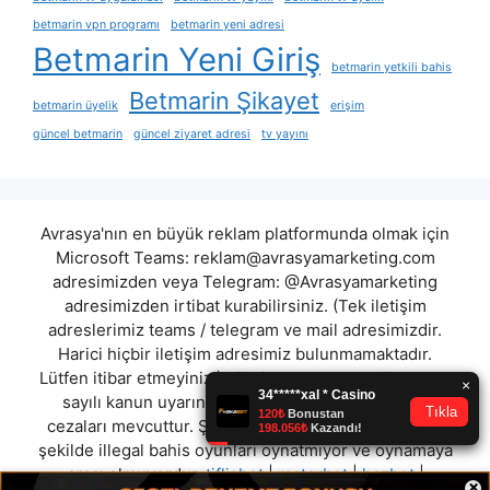
betmarin vpn programı
betmarin yeni adresi
Betmarin Yeni Giriş
betmarin yetkili bahis
Betmarin Şikayet
betmarin üyelik
erişim
güncel betmarin
güncel ziyaret adresi
tv yayını
Avrasya'nın en büyük reklam platformunda olmak için
Microsoft Teams:
reklam@avrasyamarketing.com
adresimizden veya Telegram: @Avrasyamarketing
adresimizden irtibat kurabilirsiniz. (Tek iletişim
adreslerimiz teams / telegram ve mail adresimizdir.
Harici hiçbir iletişim adresimiz bulunmamaktadır.
Lütfen itibar etmeyiniz.) Türkiye yasalarına göre 7258
sayılı kanun uyarınca yasa dışı bahis oynamanın
cezaları mevcuttur. Şu an bulunduğunuz site hiç bir
şekilde illegal bahis oyunları oynatmıyor ve oynamaya
aracı olmuyordur.
tiflisbet
|
matorbet
|
hazbet
|
×