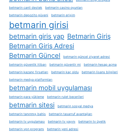
betmarin canli destek
betmarin casino oyunları
betmarin depozito güveni
betmarin erişim
betmarin girisi
betmarin giris yap
Betmarin Giriş
Betmarin Giriş Adresi
Betmarin Güncel
betmarin güncel ziyaret adresi
betmarin güvenlik i̇tibarı
betmarin güvenlir mi
betmarin hesap açma
betmarin kazanç fırsatları
betmarin kaç oldu
betmarin lisans bilgileri
betmarin medya platformları
betmarin mobil uygulaması
betmarin para yükleme
betmarin rulet becerileri
betmarin sitesi
betmarin sosyal medya
betmarin tanınmış bahis
betmarin tasarruf avantajları
betmarin tv uygulaması
betmarin tv yayını
betmarin tv üyelik
betmarin vpn programı
betmarin yeni adresi