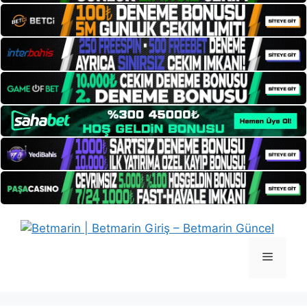
İçeriğe
atla
Menü