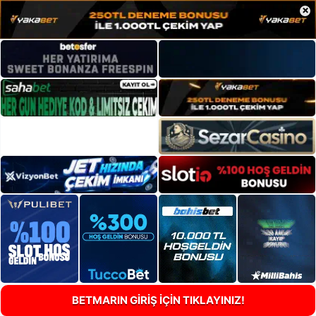
×
BETMARIN GİRİŞ İÇİN TIKLAYINIZ!