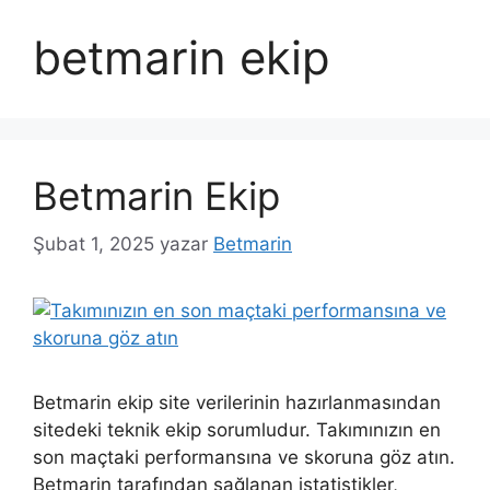
betmarin ekip
Betmarin Ekip
Şubat 1, 2025
yazar
Betmarin
Betmarin ekip site verilerinin hazırlanmasından
sitedeki teknik ekip sorumludur. Takımınızın en
son maçtaki performansına ve skoruna göz atın.
Betmarin tarafından sağlanan istatistikler,