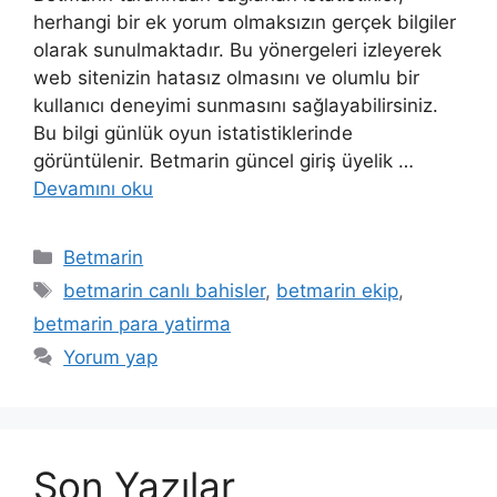
herhangi bir ek yorum olmaksızın gerçek bilgiler
olarak sunulmaktadır. Bu yönergeleri izleyerek
web sitenizin hatasız olmasını ve olumlu bir
kullanıcı deneyimi sunmasını sağlayabilirsiniz.
Bu bilgi günlük oyun istatistiklerinde
görüntülenir. Betmarin güncel giriş üyelik …
Devamını oku
Kategoriler
Betmarin
Etiketler
betmarin canlı bahisler
,
betmarin ekip
,
betmarin para yatirma
Yorum yap
Son Yazılar