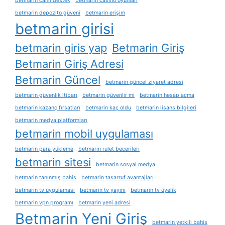
betmarin canli destek
betmarin casino oyunları
betmarin depozito güveni
betmarin erişim
betmarin girisi
betmarin giris yap
Betmarin Giriş
Betmarin Giriş Adresi
Betmarin Güncel
betmarin güncel ziyaret adresi
betmarin güvenlik i̇tibarı
betmarin güvenlir mi
betmarin hesap açma
betmarin kazanç fırsatları
betmarin kaç oldu
betmarin lisans bilgileri
betmarin medya platformları
betmarin mobil uygulaması
betmarin para yükleme
betmarin rulet becerileri
betmarin sitesi
betmarin sosyal medya
betmarin tanınmış bahis
betmarin tasarruf avantajları
betmarin tv uygulaması
betmarin tv yayını
betmarin tv üyelik
betmarin vpn programı
betmarin yeni adresi
Betmarin Yeni Giriş
betmarin yetkili bahis