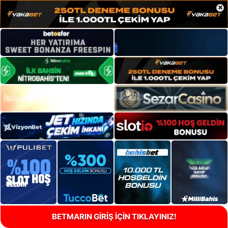
×
BETMARIN GİRİŞ İÇİN TIKLAYINIZ!